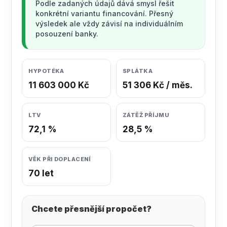
Podle zadaných údajů dává smysl řešit
konkrétní variantu financování. Přesný
výsledek ale vždy závisí na individuálním
posouzení banky.
HYPOTÉKA
SPLÁTKA
11 603 000 Kč
51 306 Kč / měs.
LTV
ZÁTĚŽ PŘÍJMU
72,1 %
28,5 %
VĚK PŘI DOPLACENÍ
70 let
Chcete přesnější propočet?