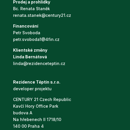
Prodej a prohlídky
Bc. Renata Staněk
renata.stanek@century21.cz
Financování
Petr Svoboda
petr.svoboda1@4fin.cz
Klientské změny
Linda Bernátová
linda@rezidenceteptin.cz
Rezidence Těptín s.r.o.
developer projektu
CENTURY 21 Czech Republic
Kavčí Hory Office Park
budova A
Na hřebenech II 1718/10
140 00 Praha 4