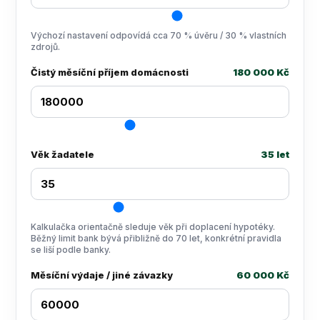
Výchozí nastavení odpovídá cca 70 % úvěru / 30 % vlastních
zdrojů.
Čistý měsíční příjem domácnosti
180 000 Kč
Věk žadatele
35 let
Kalkulačka orientačně sleduje věk při doplacení hypotéky.
Běžný limit bank bývá přibližně do 70 let, konkrétní pravidla
se liší podle banky.
Měsíční výdaje / jiné závazky
60 000 Kč